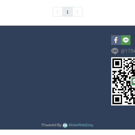
1
@175w
Powered By
MakeWebEasy