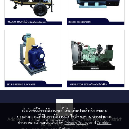
เว็บไซต์นี้มีการใช้งานคุกกี้ เพื่อเพิ่มประสิทธิภาพและ
ประสบการณ์ที่ดีในการใช้งานเว็บไซต์ของท่าน ท่านสามารถ
Address : 123/4 Somewhere Bldg., Street Name, District
อ่านรายละเอียดเพิ่มเติมได้ที่
Privacy Policy
and
Cookies
Name, Province, 10400
Policy